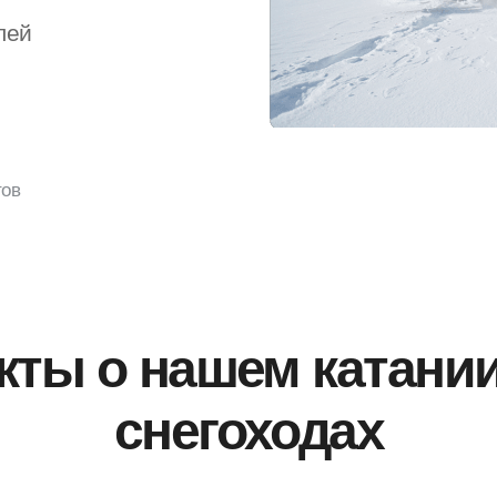
лей
тов
кты о нашем катании
снегоходах